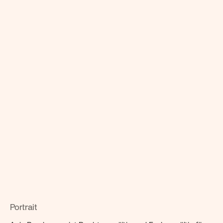
Anja 
Bruchmann
Fachanwältin für IT-Recht
Spezialisierungen
IT
Datenrecht und Compliance
Prozessführung
Produkthaftung und Produktsicherheit
Kontakt
bruchmann@notos.de
+49 69 / 66 77 804 – 0
Portrait